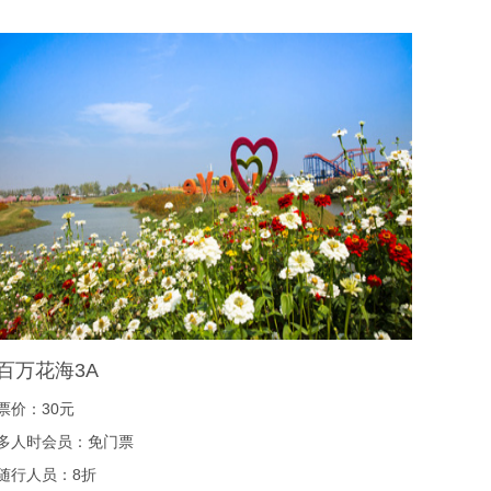
百万花海3A
票价：30元
多人时会员：免门票
随行人员：8折