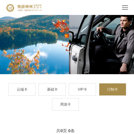
云端卡
基础卡
VIP卡
订制卡
周游卡
共
0
页
0
条