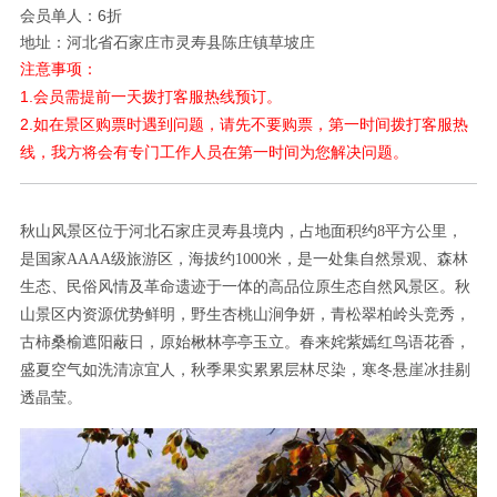
会员单人：6折
地址：河北省石家庄市灵寿县陈庄镇草坡庄
注意事项：
1.会员需提前一天拨打客服热线预订。
2.如在景区购票时遇到问题，请先不要购票，第一时间拨打客服热
线，我方将会有专门工作人员在第一时间为您解决问题。
秋山风景区位于河北石家庄灵寿县境内，占地面积约
8平方公里，
是国家AAAA级旅游区，海拔约1000米，是一处集自然景观、
森林
生态、
民俗风情及革命遗迹于一体的高品位原生态自然风景区。秋
山
景区内资源优势鲜明，野生杏桃山涧争妍，青松翠柏岭头竞秀，
古柿桑榆遮阳蔽日，原始楸林亭亭玉立。春来姹紫嫣红鸟语花香，
盛夏空气如洗清凉宜人，秋季果实累累层林尽染，寒冬悬崖冰挂剔
透晶莹。