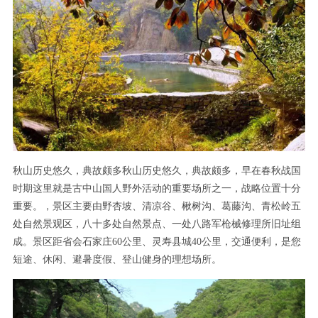
秋山历史悠久，典故颇多
秋山历史悠久，典故颇多，早在春秋战国
时期这里就是古中山国人野外活动的重要场所之一，战略位置十分
重要。
，
景区主要由野杏坡、清凉谷、楸树沟、葛藤沟、青松岭五
处自然景观区，八十多处自然景点、一处八路军枪械修理所旧址组
成。景区距省会石家庄
60公里、灵寿县城40公里，交通便利，是您
短途、休闲、避暑度假、登山健身的理想场所。