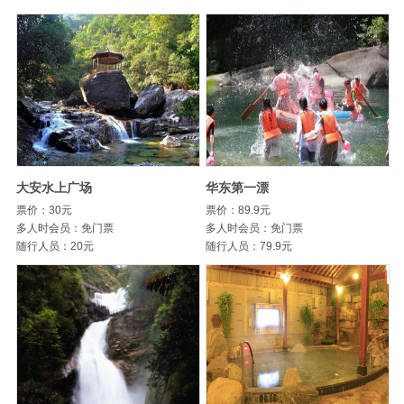
大安水上广场
华东第一漂
票价：30元
票价：89.9元
多人时会员：免门票
多人时会员：免门票
随行人员：20元
随行人员：79.9元