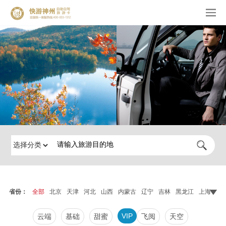
省份：
全部
北京
天津
河北
山西
内蒙古
辽宁
吉林
黑龙江
上海
江
VIP
云端
基础
甜蜜
飞阅
天空