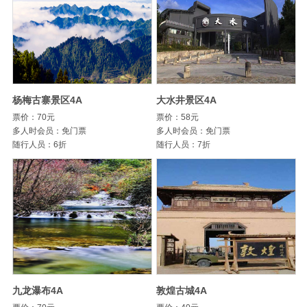
杨梅古寨景区4A
大水井景区4A
票价：70元
票价：58元
多人时会员：免门票
多人时会员：免门票
随行人员：6折
随行人员：7折
九龙瀑布4A
敦煌古城4A