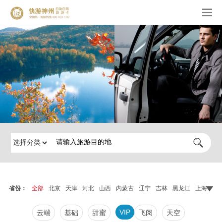
省份：
全部
北京
天津
河北
山西
内蒙古
辽宁
吉林
黑龙江
上海
江
VIP
云端
基础
甜蜜
飞阅
天空