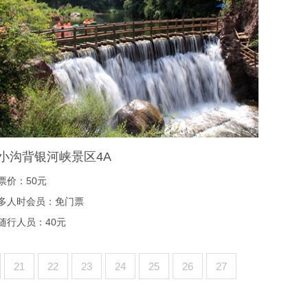
小沟背银河峡景区4A
票价：50元
多人时会员：免门票
随行人员：40元
21
22
23
24
25
26
27