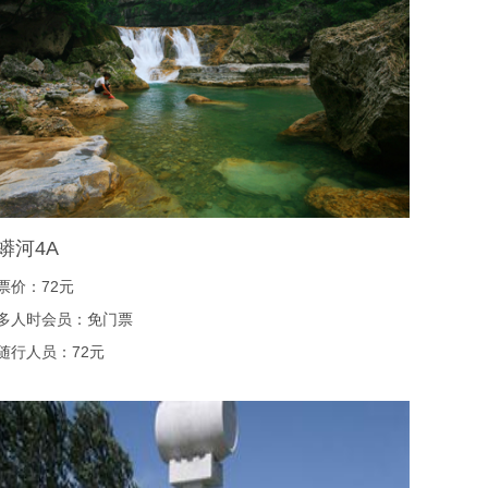
蟒河4A
票价：72元
多人时会员：免门票
随行人员：72元