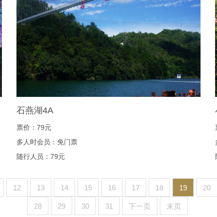
石燕湖4A
票价：79元
多人时会员：免门票
随行人员：79元
12
13
14
15
16
17
18
19
20
28
29
30
31
下一页
末页