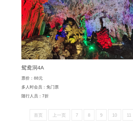
鸳鸯洞4A
票价：88元
多人时会员：免门票
随行人员：7折
首页
上一页
7
8
9
10
11