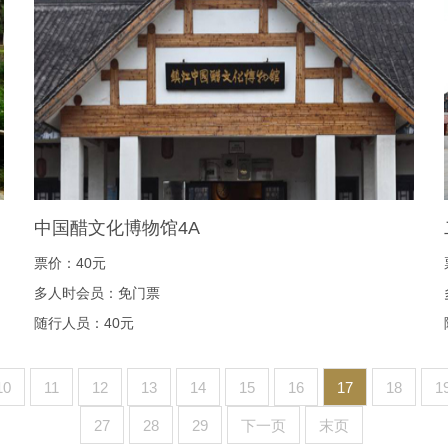
中国醋文化博物馆4A
票价：40元
多人时会员：免门票
随行人员：40元
10
11
12
13
14
15
16
17
18
1
27
28
29
下一页
末页