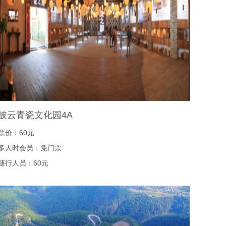
披云青瓷文化园4A
票价：60元
多人时会员：免门票
随行人员：60元