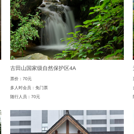
古田山国家级自然保护区4A
票价：70元
多人时会员：免门票
随行人员：70元