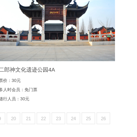
二郎神文化遗迹公园4A
票价：30元
多人时会员：免门票
随行人员：30元
9
20
21
22
23
24
25
26