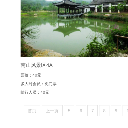
南山风景区4A
票价：40元
多人时会员：免门票
随行人员：40元
首页
上一页
5
6
7
8
9