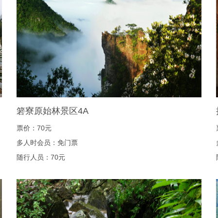
箬寮原始林景区4A
票价：70元
多人时会员：免门票
随行人员：70元