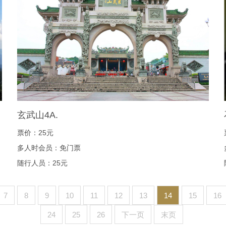
玄武山4A.
票价：25元
多人时会员：免门票
随行人员：25元
7
8
9
10
11
12
13
14
15
16
24
25
26
下一页
末页