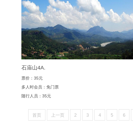
石庙山4A.
票价：35元
多人时会员：免门票
随行人员：35元
首页
上一页
2
3
4
5
6