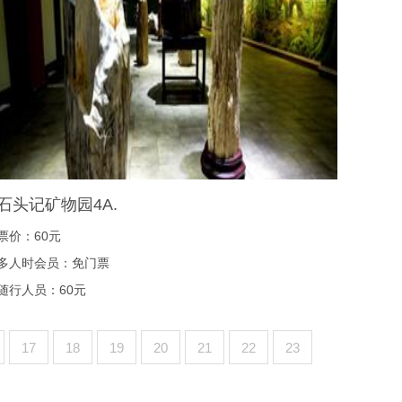
石头记矿物园4A.
票价：60元
多人时会员：免门票
随行人员：60元
17
18
19
20
21
22
23