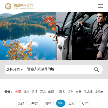
省份：
全部
北京
天津
河北
山西
内蒙古
辽宁
吉林
黑龙江
上海
江
VIP
云端
基础
甜蜜
飞阅
天空